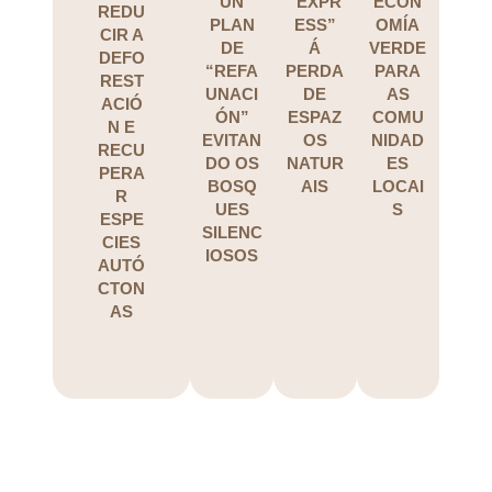
UN
“EXPR
ECON
REDU
PLAN
ESS”
OMÍA
CIR A
DE
Á
VERDE
DEFO
“REFA
PERDA
PARA
REST
UNACI
DE
AS
ACIÓ
ÓN”
ESPAZ
COMU
N E
EVITAN
OS
NIDAD
RECU
DO OS
NATUR
ES
PERA
BOSQ
AIS
LOCAI
R
UES
S
ESPE
SILENC
CIES
IOSOS
AUTÓ
CTON
AS