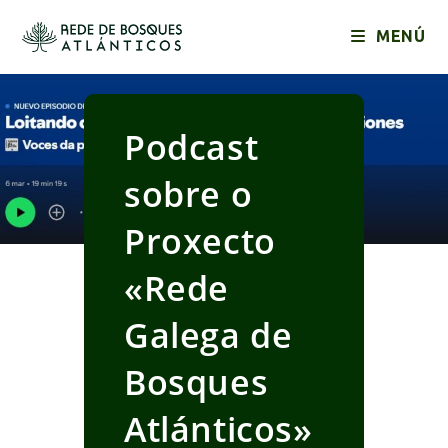
Ir
al
MENÚ
contenido
Podcast
sobre o
Proxecto
«Rede
Galega de
Bosques
Atlánticos»