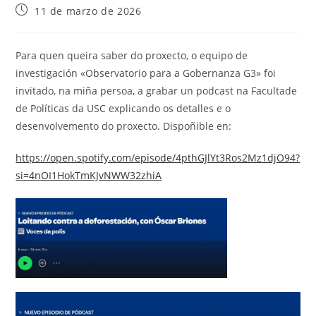
Publicación
11 de marzo de 2026
de
la
entrada:
Para quen queira saber do proxecto, o equipo de
investigación «Observatorio para a Gobernanza G3» foi
invitado, na miña persoa, a grabar un podcast na Facultade
de Políticas da USC explicando os detalles e o
desenvolvemento do proxecto. Dispoñible en:
https://open.spotify.com/episode/4pthGJlYt3Ros2Mz1djO94?
si=4nOI1HokTmKJvNWW32zhiA