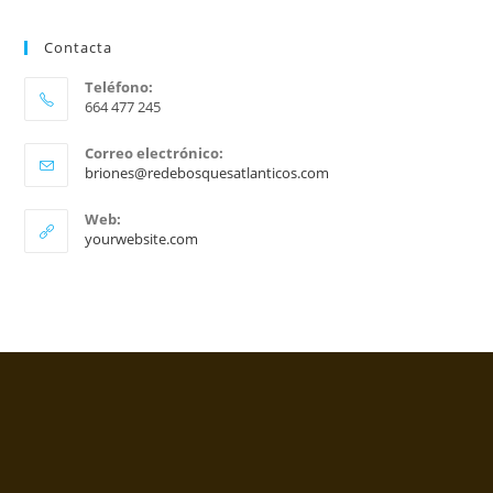
Se
abre
Contacta
en
Teléfono:
una
664 477 245
nueva
pestaña
Correo electrónico:
Se
briones@redebosquesatlanticos.com
abre
en
Web:
tu
yourwebsite.com
aplicación